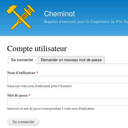
All
con
Cheminot
prin
Requêtes d'entretien pour la Coopérative Le P'tit Tr
Compte utilisateur
Se connecter
(onglet actif)
Demander un nouveau mot de passe
Onglets
principaux
Nom d'utilisateur
*
Saisissez votre nom d'utilisateur pour Cheminot.
Mot de passe
*
Saisissez le mot de passe correspondant à votre nom d'utilisateur.